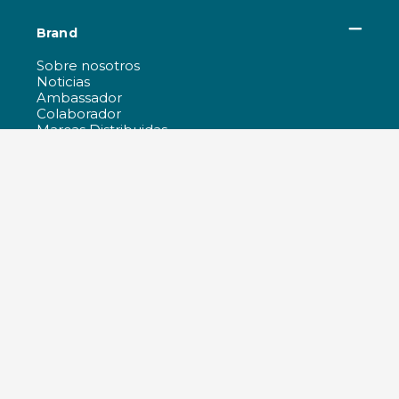
Brand
Sobre nosotros
Noticias
Ambassador
Colaborador
Marcas Distribuidas
Trabaja con nosotros
Certificaciones y políticas de la empresa
All products
Tecnología e I+D
Responsabilidad
Re-Vida
Películas Ferrino
Guía para la compra y atención al cliente
Outdoor Specialist
Guia de tallas
Temperaturas sacos de dormir
Informaciòn sobre los Pedidos
Garantía
Mantenimiento