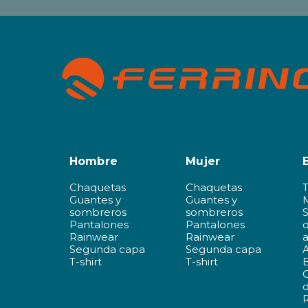
Hombre
Mujer
Chaquetas
Chaquetas
Guantes y
Guantes y
sombreros
sombreros
Pantalones
Pantalones
d
Rainwear
Rainwear
a
Segunda capa
Segunda capa
A
T-shirt
T-shirt
d