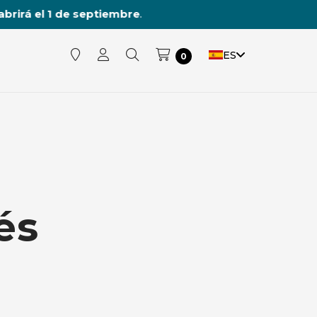
rirá el 1 de septiembre
.
ES
0
és