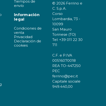
Tiempos de
© 2026 Ferrino e
envío
C. S.p.A.
Corso
o
Información
Lombardia, 73 -
legal
10099
Condiciones de
San Mauro
venta
Torinese (TO)
Privacidad
Tel: +39 011 22 30
Declaración de
711
cookies
C.F. e P.IVA
00516070018
REA TO-447250
PEC
ferrino@pec.it
Capitale sociale
g
949.440,00