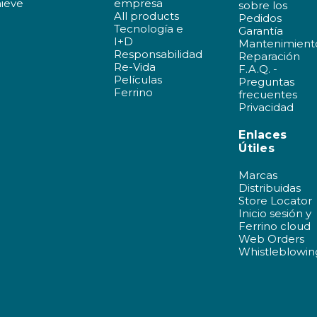
nieve
empresa
sobre los
All products
Pedidos
Tecnología e
Garantía
I+D
Mantenimient
Responsabilidad
Reparación
Re-Vida
F.A.Q. -
Películas
Preguntas
Ferrino
frecuentes
Privacidad
Enlaces
Útiles
Marcas
Distribuidas
Store Locator
Inicio sesión y
Ferrino cloud
Web Orders
Whistleblowin