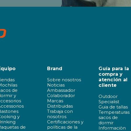
Equipo
Brand
Guía para la
compra y
Tiendas
Sobre nosotros
atención al
Mochilas
Noticias
cliente
Sacos de
Ambassador
ormir y
Colaborador
Outdoor
ccesorios
Marcas
Specialist
ccessorios
Distribuidas
Guia de tallas
Bastones
Trabaja con
Temperaturas
Cooking y
nosotros
sacos de
rinking
Certificaciones y
dormir
Raquetas de
políticas de la
Informaciòn