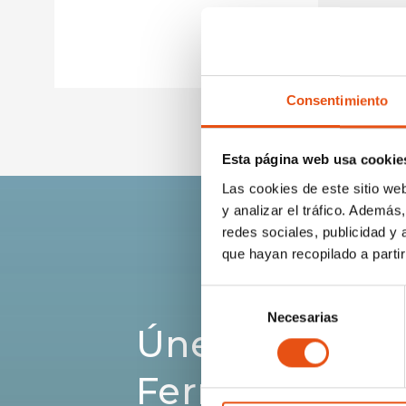
€19,90
Consentimiento
Esta página web usa cookie
Las cookies de este sitio we
y analizar el tráfico. Ademá
redes sociales, publicidad y
que hayan recopilado a parti
Selección
Necesarias
de
Únete a la c
consentimiento
Ferrino.