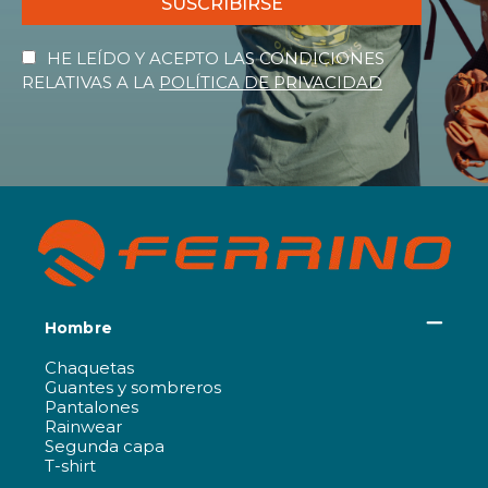
SUSCRIBIRSE
HE LEÍDO Y ACEPTO LAS CONDICIONES
RELATIVAS A LA
POLÍTICA DE PRIVACIDAD
Hombre
Chaquetas
Guantes y sombreros
Pantalones
Rainwear
Segunda capa
T-shirt