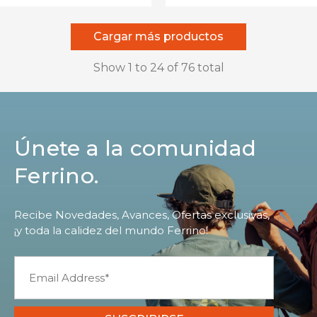
Cargar más productos
Show
1
to
24
of
76
total
Únete a la comunidad
Ferrino.
Recibe Novedades, Avances, Ofertas exclusivas,
¡y toda la calidez del mundo Ferrino!