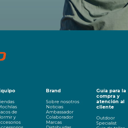
Equipo
Brand
Guía para la
compra y
Tiendas
Sobre nosotros
atención al
Mochilas
Noticias
cliente
Sacos de
Ambassador
ormir y
Colaborador
Outdoor
ccesorios
Marcas
Specialist
ccessorios
Distribuidas