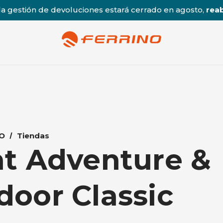
a gestión de devoluciones estará cerrado en agosto,
reab
O
Tiendas
ht Adventure &
door Classic