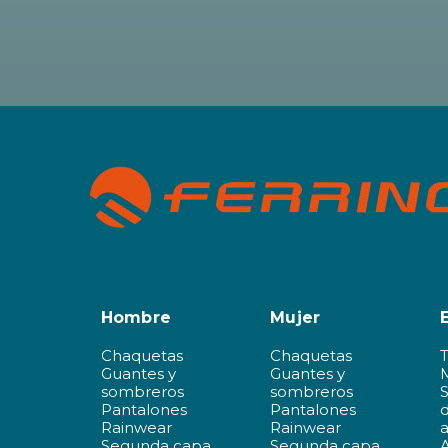
Hombre
Mujer
Chaquetas
Chaquetas
Guantes y
Guantes y
sombreros
sombreros
Pantalones
Pantalones
d
Rainwear
Rainwear
a
Segunda capa
Segunda capa
A