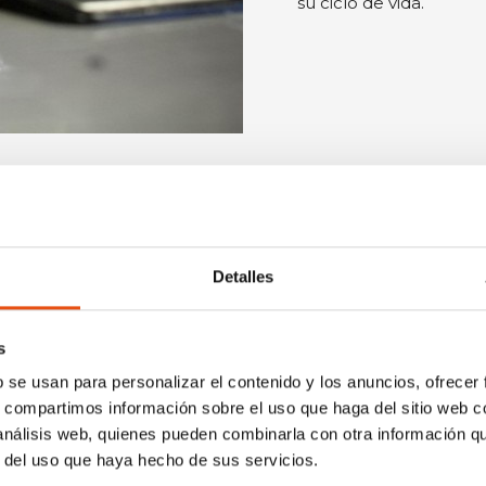
La experiencia técnica,
producto son lo que n
posterior a la compra
su ciclo de vida.
iones fuera de garantía. Para reparaciones cubiertas por la 
 período de garantía, el proceso de reparación se realiza a
a tienda Ferrino.