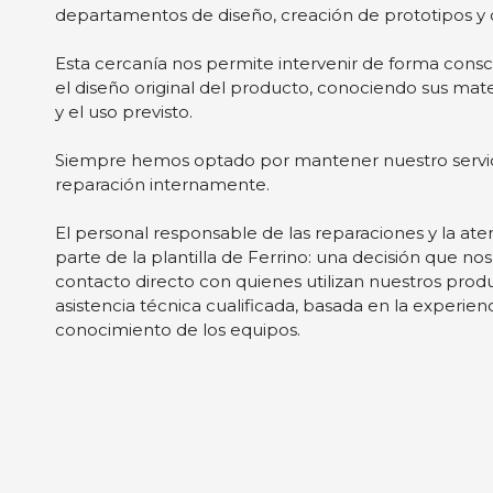
El equipo de reparaciones
que hayan recopilado a parti
El servicio de reparación y asistencia de Ferrino ope
Selección
central en San Mauro Torinese, en estrecha colabora
Necesarias
de
departamentos de diseño, creación de prototipos y c
consentimiento
Esta cercanía nos permite intervenir de forma cons
el diseño original del producto, conociendo sus mate
y el uso previsto.
Denegar
Siempre hemos optado por mantener nuestro servici
reparación internamente.
El personal responsable de las reparaciones y la ate
parte de la plantilla de Ferrino: una decisión que 
contacto directo con quienes utilizan nuestros produ
asistencia técnica cualificada, basada en la experie
conocimiento de los equipos.