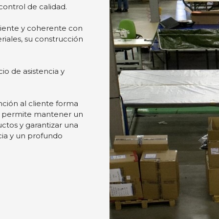
r del uso que haya hecho de sus servicios.
ra en nuestra sede
ción con los
Preferencias
Estadística
ontrol de calidad.
ciente y coherente con
riales, su construcción
Permitir la selección
o de asistencia y
nción al cliente forma
nos permite mantener un
ctos y garantizar una
ncia y un profundo