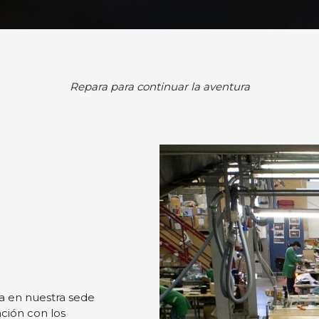
Repara para continuar la aventura
Detalles
s
b se usan para personalizar el contenido y los anuncios, ofrecer
s, compartimos información sobre el uso que haga del sitio web 
 análisis web, quienes pueden combinarla con otra información q