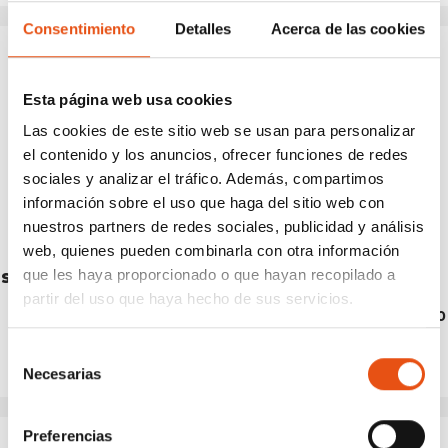
Consentimiento
Detalles
Acerca de las cookies
Esta página web usa cookies
Las cookies de este sitio web se usan para personalizar
el contenido y los anuncios, ofrecer funciones de redes
sociales y analizar el tráfico. Además, compartimos
información sobre el uso que haga del sitio web con
nuestros partners de redes sociales, publicidad y análisis
web, quienes pueden combinarla con otra información
que les haya proporcionado o que hayan recopilado a
SET CUTLERY ALU
CUTLERY FOLDABLE
TRAVEL
partir del uso que haya hecho de sus servicios.
€17,90
€22,50
Selección
Necesarias
de
consentimiento
Preferencias