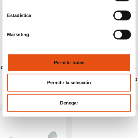
Estadística
Marketing
Permitir todas
CUTLERY CLIP
SET OF 3 CUTLERY STEEL
INOX
€22,90
€9,90
Permitir la selección
Denegar