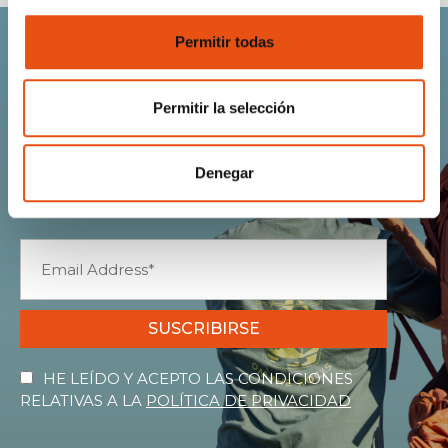
Permitir todas
Únete a la comunidad
Permitir la selección
Ferrino.
Denegar
Recibe Novedades, Avances, Ofertas exclusivas,
¡y toda la calidez del mundo Ferrino!
SUSCRIBIRSE
HE LEÍDO Y ACEPTO LAS CONDICIONES
RELATIVAS A LA
POLÍTICA DE PRIVACIDAD