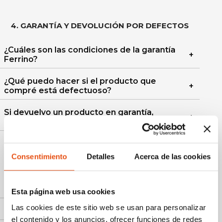
4. GARANTÍA Y DEVOLUCIÓN POR DEFECTOS
¿Cuáles son las condiciones de la garantía
Ferrino?
¿Qué puedo hacer si el producto que
compré está defectuoso?
Si devuelvo un producto en garantía,
¿tengo que pagar el envío?
Consentimiento
Detalles
Acerca de las cookies
5. CUIDADO DEL PRODUCTO
¿Cómo lavar la cortina?
Esta página web usa cookies
Las cookies de este sitio web se usan para personalizar
¿Cómo lavar mochilas?
el contenido y los anuncios, ofrecer funciones de redes