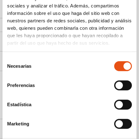
sociales y analizar el tráfico. Además, compartimos
¿Cómo lavar, usar y guardar los sacos de
dormir?
información sobre el uso que haga del sitio web con
nuestros partners de redes sociales, publicidad y análisis
¿Cómo puedo lavar la ropa Ferrino?
web, quienes pueden combinarla con otra información
que les haya proporcionado o que hayan recopilado a
¿Cómo puedo reparar un artículo antiguo
partir del uso que haya hecho de sus servicios.
de Ferrino?
¿Cómo puedo comprar repuestos para mis
Selección
artículos?
Necesarias
de
consentimiento
Preferencias
6 USO DEL PRODUCTO
Estadística
¿Cómo evitar la condensación en las
cortinas?
Marketing
¿Cómo evitar que las hormigas invadan tu
tienda de campaña?