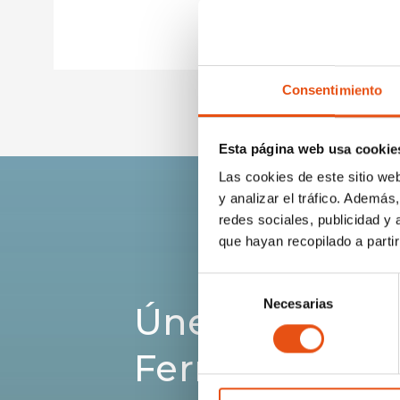
Consentimiento
Esta página web usa cookie
Las cookies de este sitio we
y analizar el tráfico. Ademá
redes sociales, publicidad y
que hayan recopilado a parti
Selección
Necesarias
de
Únete a la c
consentimiento
Ferrino.