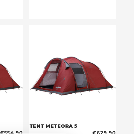
TENT METEORA 5
€554,90
€629,90