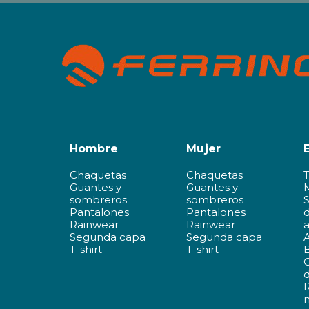
Hombre
Mujer
Chaquetas
Chaquetas
Guantes y
Guantes y
sombreros
sombreros
Pantalones
Pantalones
d
Rainwear
Rainwear
a
Segunda capa
Segunda capa
A
T-shirt
T-shirt
d