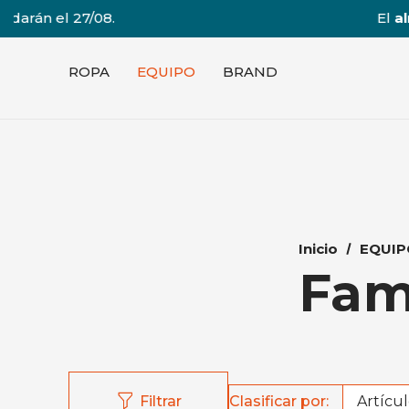
El
almacén
dedicado a l
ROPA
EQUIPO
BRAND
Inicio
EQUIP
Fam
Clasificar por:
Filtrar