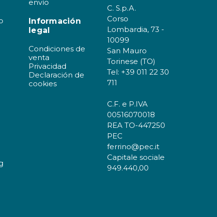
envío
C. S.p.A.
Corso
o
Información
Lombardia, 73 -
legal
10099
Condiciones de
San Mauro
venta
Torinese (TO)
Privacidad
Tel: +39 011 22 30
Declaración de
711
cookies
C.F. e P.IVA
00516070018
REA TO-447250
PEC
ferrino@pec.it
Capitale sociale
g
949.440,00