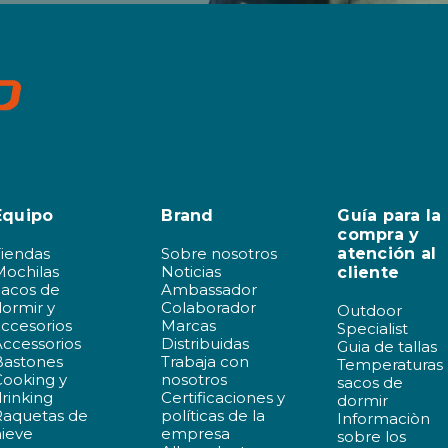
Equipo
Brand
Guía para la
compra y
Tiendas
Sobre nosotros
atención al
Mochilas
Noticias
cliente
Sacos de
Ambassador
ormir y
Colaborador
Outdoor
ccesorios
Marcas
Specialist
ccessorios
Distribuidas
Guia de tallas
Bastones
Trabaja con
Temperaturas
Cooking y
nosotros
sacos de
rinking
Certificaciones y
dormir
Raquetas de
políticas de la
Informaciòn
nieve
empresa
sobre los