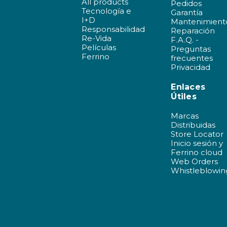
All products
Pedidos
Tecnología e
Garantía
I+D
Mantenimient
Responsabilidad
Reparación
Re-Vida
F.A.Q. -
Películas
Preguntas
Ferrino
frecuentes
Privacidad
Enlaces
Útiles
Marcas
Distribuidas
Store Locator
Inicio sesión y
Ferrino cloud
Web Orders
Whistleblowin