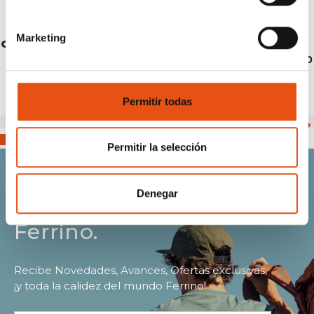
Marketing
GOREME JACKET WOMAN
€99,90
Permitir todas
Permitir la selección
Denegar
Únete a la comunidad
Ferrino.
Recibe Novedades, Avances, Ofertas exclusivas,
¡y toda la calidez del mundo Ferrino!