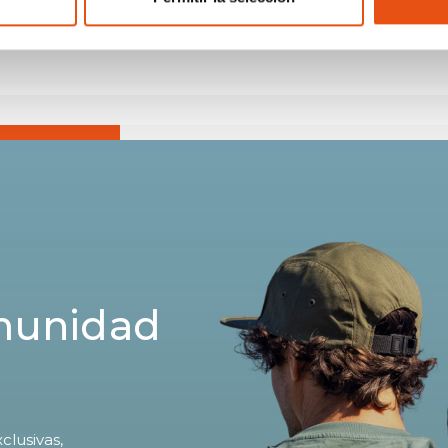
€99,90
omunidad
clusivas,