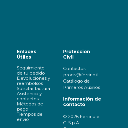
Enlaces
Protección
Útiles
Civil
Seguimiento
Contactos:
de tu pedido
prociv@ferrino.it
Devoluciones y
Catálogo de
reembolsos
Primeros Auxilios
Solicitar factura
Asistencia y
contactos
Información de
Métodos de
contacto
pago
Tiempos de
© 2026 Ferrino e
envío
C. S.p.A.