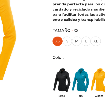
prenda perfecta para los día
cardado y reciclado mantie
para facilitar todas las acti
entre calidez y transpirabili
TAMAÑO:
XS
*
XS
S
M
L
XL
Color:
NERO
SKY
AMBER