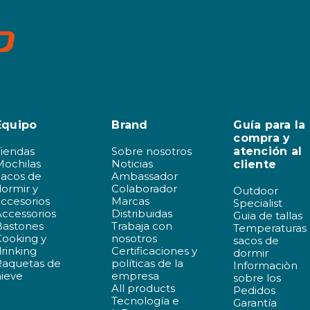
Equipo
Brand
Guía para la
compra y
Tiendas
Sobre nosotros
atención al
Mochilas
Noticias
cliente
Sacos de
Ambassador
ormir y
Colaborador
Outdoor
ccesorios
Marcas
Specialist
ccessorios
Distribuidas
Guia de tallas
Bastones
Trabaja con
Temperaturas
Cooking y
nosotros
sacos de
rinking
Certificaciones y
dormir
Raquetas de
políticas de la
Informaciòn
nieve
empresa
sobre los
All products
Pedidos
Tecnología e
Garantía