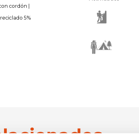
 con cordón |
reciclado 5%
elacionados