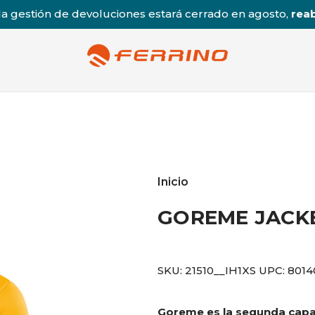
a gestión de devoluciones estará cerrado en agosto,
reab
Inicio
GOREME JAC
SKU:
21510__IH1XS
UPC:
8014
Goreme es la segunda capa 