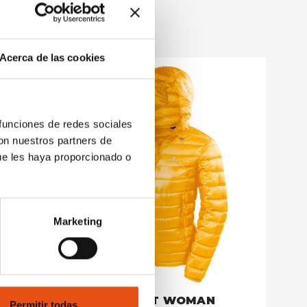
Acerca de las cookies
 funciones de redes sociales
con nuestros partners de
ue les haya proporcionado o
Marketing
AN
VIEDMA JACKET WOMAN
GORE
Permitir todas