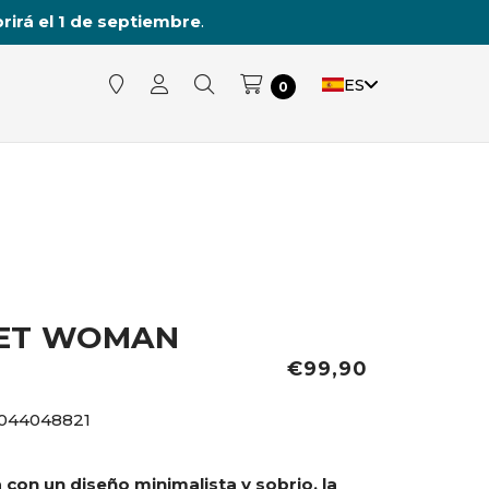
rirá el 1 de septiembre
.
ES
0
KET WOMAN
€99,90
044048821
con un diseño minimalista y sobrio, la