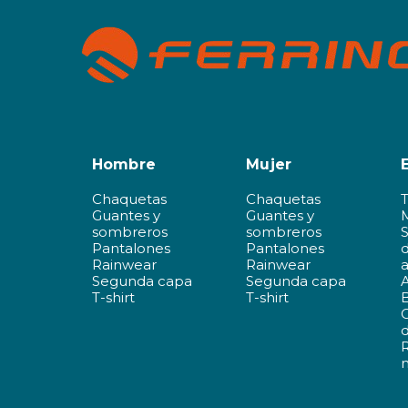
Hombre
Mujer
Chaquetas
Chaquetas
Guantes y
Guantes y
sombreros
sombreros
Pantalones
Pantalones
d
Rainwear
Rainwear
a
Segunda capa
Segunda capa
A
T-shirt
T-shirt
d