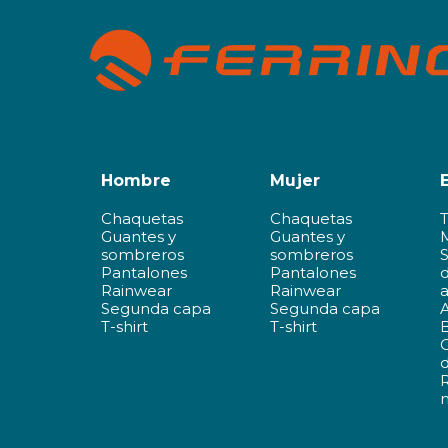
Hombre
Mujer
Chaquetas
Chaquetas
Guantes y
Guantes y
sombreros
sombreros
Pantalones
Pantalones
d
Rainwear
Rainwear
a
Segunda capa
Segunda capa
A
T-shirt
T-shirt
d