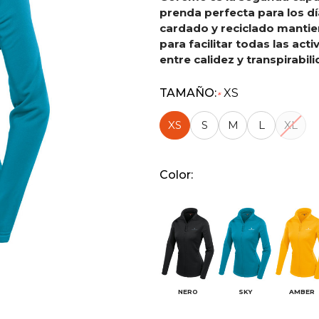
prenda perfecta para los día
cardado y reciclado mantie
para facilitar todas las acti
entre calidez y transpirabili
TAMAÑO:
XS
*
XS
S
M
L
XL
Color:
NERO
SKY
AMBER