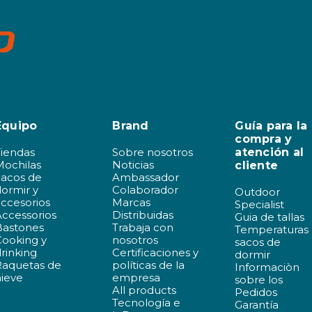
Equipo
Brand
Guía para la
compra y
Tiendas
Sobre nosotros
atención al
Mochilas
Noticias
cliente
Sacos de
Ambassador
ormir y
Colaborador
Outdoor
ccesorios
Marcas
Specialist
ccessorios
Distribuidas
Guia de tallas
Bastones
Trabaja con
Temperaturas
Cooking y
nosotros
sacos de
rinking
Certificaciones y
dormir
Raquetas de
políticas de la
Informaciòn
nieve
empresa
sobre los
All products
Pedidos
Tecnología e
Garantía