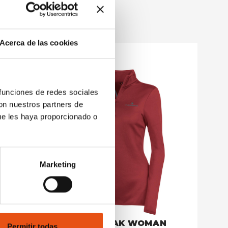
Acerca de las cookies
 funciones de redes sociales
con nuestros partners de
ue les haya proporcionado o
Marketing
AN
GOREME ANORAK WOMAN
GORE
Permitir todas