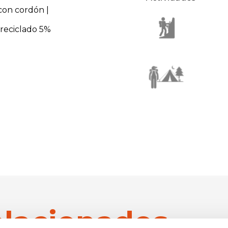
 con cordón |
reciclado 5%
elacionados