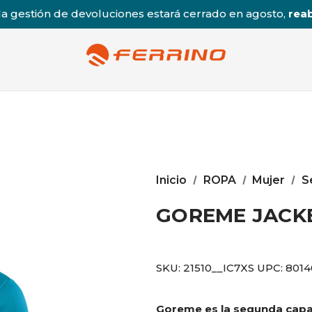
a gestión de devoluciones estará cerrado en agosto,
reab
Inicio
ROPA
Mujer
S
GOREME JAC
SKU:
21510__IC7XS
UPC:
801
Goreme es la segunda capa 