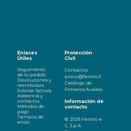
Enlaces
Protección
Útiles
Civil
Seguimiento
Contactos:
de tu pedido
prociv@ferrino.it
Devoluciones y
Catálogo de
reembolsos
Primeros Auxilios
Solicitar factura
Asistencia y
contactos
Información de
Métodos de
contacto
pago
Tiempos de
© 2026 Ferrino e
envío
C. S.p.A.