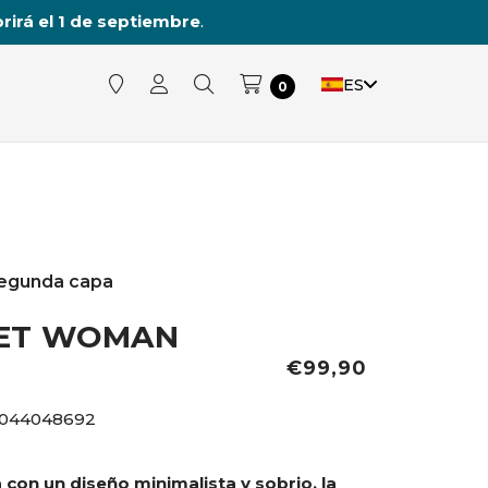
rirá el 1 de septiembre
.
ES
0
egunda capa
KET WOMAN
€99,90
4044048692
con un diseño minimalista y sobrio, la